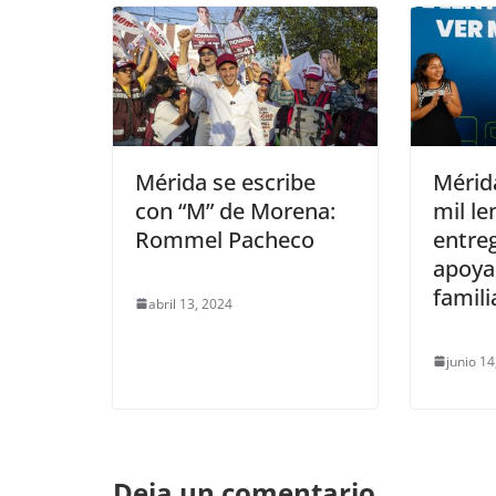
Mérida se escribe
Mérid
con “M” de Morena:
mil le
Rommel Pacheco
entre
apoya
famili
abril 13, 2024
junio 14
Deja un comentario