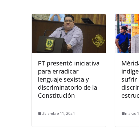
PT presentó iniciativa
Mérida
para erradicar
indíge
lenguaje sexista y
sufrir
discriminatorio de la
discr
Constitución
estruc
diciembre 11, 2024
marzo 1