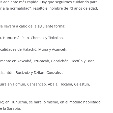
ir adelante más rápido. Hay que seguirnos cuidando para
r a la normalidad”, resaltó el hombre de 73 años de edad,
e llevará a cabo de la siguiente forma:
kax, Hunucmá, Peto, Chemax y Tixkokob.
 localidades de Halachó, Muna y Acanceh.
ivamente en Yaxcabá, Tzucacab, Cacalchén, Hoctún y Baca.
zidzantún, Buctzotz y Dzilam González.
cluirá en Homún, Cansahcab, Abalá, Hocabá, Celestún,
ario; en Hunucmá, se hará lo mismo, en el módulo habilitado
de la Sarabía.