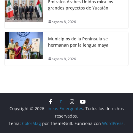
Emiratos Árabes Unidos mira los
grandes proyectos de Yucatán
agosto 8, 2026
Municipios de la Península se
hermanan por la lengua maya
agosto 8, 2026
Copyright © 2026
Líneas Emergentes
. Todos los derechos
reservados.
Tema:
ColorMag
por ThemeGrill. Funciona con
WordPress
.