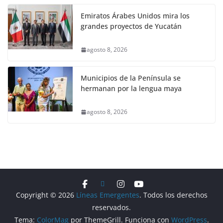
Emiratos Árabes Unidos mira los
grandes proyectos de Yucatán
agosto 8, 2026
Municipios de la Península se
hermanan por la lengua maya
agosto 8, 2026
Copyright © 2026
Líneas Emergentes
. Todos los derechos
reservados.
Tema:
ColorMag
por ThemeGrill. Funciona con
WordPress
.