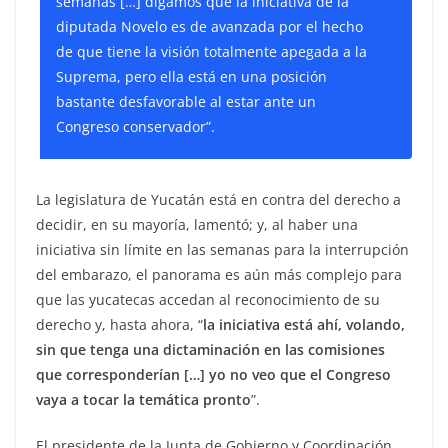
semanas […] digamos que la iniciativa de la
diputada Novelo es de avanzada por el hecho
de que tiene la visión totalmente apegada a la
Suprema, pero ella está en una posición
bastante desfavorable al estar ante un
Congreso conservador”.
La legislatura de Yucatán está en contra del derecho a
decidir, en su mayoría, lamentó; y, al haber una
iniciativa sin límite en las semanas para la interrupción
del embarazo, el panorama es aún más complejo para
que las yucatecas accedan al reconocimiento de su
derecho y, hasta ahora, “
la iniciativa está ahí, volando,
sin que tenga una dictaminación en las comisiones
que corresponderían […] yo no veo que el Congreso
vaya a tocar la temática pronto
”.
El presidente de la Junta de Gobierno y Coordinación