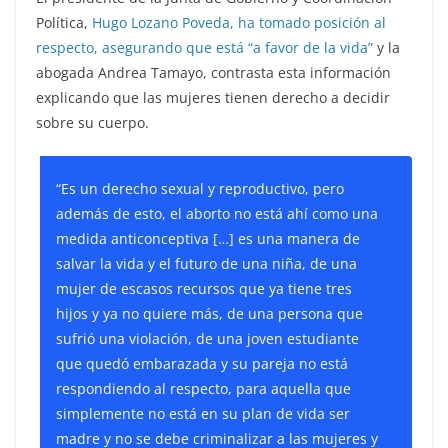
Política,
Hugo Lozano Poveda, ha tomado posición al
respecto, asegurando que está “a favor de la vida”
y la
abogada Andrea Tamayo, contrasta esta información
explicando que las mujeres tienen derecho a decidir
sobre su cuerpo.
“Es un derecho sexual y reproductivo, pero
además de esto, el aborto no está ahí como una
medida anticonceptiva […] es una manera de
salvar la vida y el futuro de una niña, de una
mujer de escasos recursos que ya tiene tres
hijos y ya no quiere más, de una persona que
sufrió una violación, de una joven estudiante
que quedó embarazada y su pareja no está
respondiendo al respecto, para aquella que
simplemente no está en su plan de vida ser
madre y no se debe criminalizar a las mujeres y