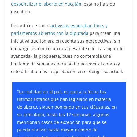
despenalizar el aborto en Yucatán
, ésta no ha sido
discutida.
Recordó que como
activistas esperaban foros y
parlamentos abiertos con la diputada
para crear una
iniciativa que tomara en cuenta sus perspectivas, sin
embargo, esto no ocurrió; a pesar de ello, catalogó «de
avanzada» la propuesta, pues no contempla una
limitante de semanas para poder acceder al aborto y
esto dificulta más la aprobación en el Congreso actual.
“La realidad en el país es que a la fecha los
últimos Estados que han legislado en materia
de aborto, siguen poniendo en sus cláusulas, en
su articulado, hasta las 12 semanas, algunos
mencionan casos de excepción para que se
pueda realizar hasta mayor número de