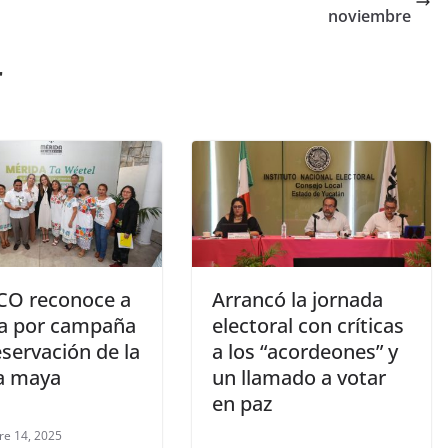
noviembre
r
O reconoce a
Arrancó la jornada
a por campaña
electoral con críticas
servación de la
a los “acordeones” y
a maya
un llamado a votar
en paz
re 14, 2025