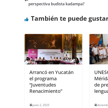
perspectiva budista kadampa?
También te puede gusta
Arrancó en Yucatán
UNESC
el programa
Mérid
“Juventudes
de pre
Renacimiento”
lengu
junio 2, 2025
diciemb