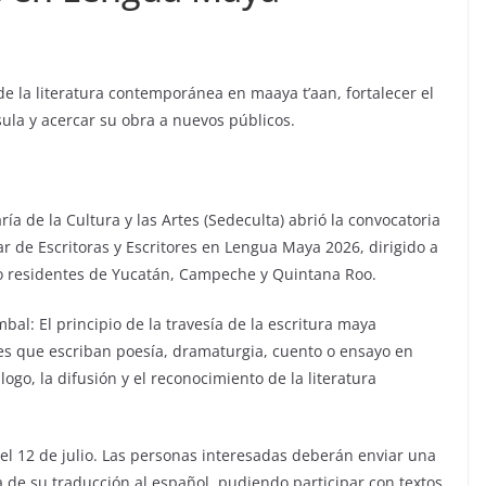
 de la literatura contemporánea en maaya t’aan, fortalecer el
sula y acercar su obra a nuevos públicos.
ía de la Cultura y las Artes (Sedeculta) abrió la convocatoria
r de Escritoras y Escritores en Lengua Maya 2026, dirigido a
 o residentes de Yucatán, Campeche y Quintana Roo.
al: El principio de la travesía de la escritura maya
es que escriban poesía, dramaturgia, cuento o ensayo en
logo, la difusión y el reconocimiento de la literatura
l 12 de julio. Las personas interesadas deberán enviar una
de su traducción al español, pudiendo participar con textos