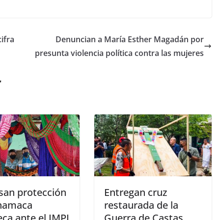
cifra
Denuncian a María Esther Magadán por
presunta violencia política contra las mujeres
r
san protección
Entregan cruz
 hamaca
restaurada de la
ca ante el IMPI
Guerra de Castas