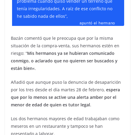
problema cuando quiso vender un terreno que
tenía irregularidades. A raíz de ese conflicto no
he sabido nada de ellos”,
apuntó el hermano
Bazán comentó que le preocupa que por la misma
situación de la compra-venta, sus hermanos estén en
riesgo: “
Mis hermanos ya se hubieran comunicado
conmigo, o aclarado que no quieren ser buscados y
están bien
«.
Añadió que aunque puso la denuncia de desaparición
por los tres desde el día martes 28 de febrero,
espera
que por lo menos se active una alerta amber por el
menor de edad de quien es tutor legal
.
Los dos hermanos mayores de edad trabajaban como
meseros en un restaurante y tampoco se han
presentado a laborar.