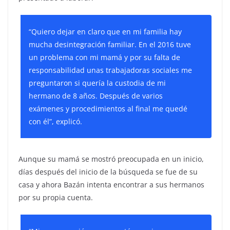
“Quiero dejar en claro que en mi familia hay
mucha desintegración familiar. En el 2016 tuve
un problema con mi mamá y por su falta de
responsabilidad unas trabajadoras sociales me
preguntaron si quería la custodia de mi
hermano de 8 años. Después de varios
exámenes y procedimientos al final me quedé
con él”, explicó.
Aunque su mamá se mostró preocupada en un inicio,
días después del inicio de la búsqueda se fue de su
casa y ahora Bazán intenta encontrar a sus hermanos
por su propia cuenta.