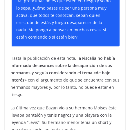
“Mi preocupación es que estén en riesgo y yo no
lo sepa. ¿Cómo pasas de ser una persona muy
activa, que todos te conozcan, sepan quién
eres, dónde estás y luego desaparecer de la
nada. Me pongo a pensar en muchas cosas, si
están comiendo o si están bien”.
Hasta la publicación de esta nota,
la Fiscalía no había
informado de avances sobre la desaparición de sus
hermanos y seguía considerando el tema «de bajo
interés»
con el argumento de que se encuentra con sus
hermanos mayores y, por lo tanto, no puede estar en
riesgo.
La última vez que Bazan vio a su hermano Moises éste
llevaba pantalón y tenis negros y una playera con la
leyenda “Levis”. Su hermano menor tenía un short y
una playera gris, no tenía zapatos.