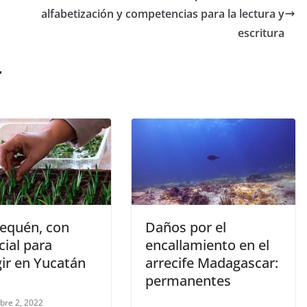
alfabetización y competencias para la lectura y
escritura
r
nequén, con
Daños por el
ial para
encallamiento en el
gir en Yucatán
arrecife Madagascar:
permanentes
bre 2, 2022