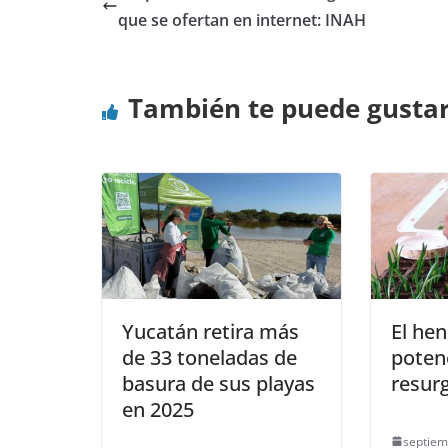
que se ofertan en internet: INAH
También te puede gusta
Yucatán retira más
El he
de 33 toneladas de
potenc
basura de sus playas
resur
en 2025
septiem