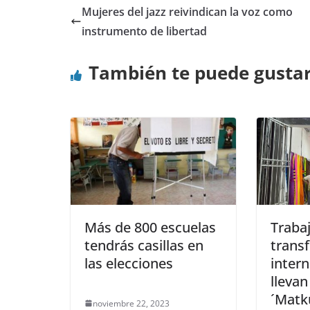
Mujeres del jazz reivindican la voz como
instrumento de libertad
También te puede gusta
Más de 800 escuelas
Traba
tendrás casillas en
trans
las elecciones
inter
llevan
´Matk
noviembre 22, 2023