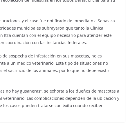
 recolección de muestras en los tubos del kit oficial para su
 curaciones y el caso fue notificado de inmediato a Senasica
oridades municipales subrayaron que tanto la Clínica
n Itzá cuentan con el equipo necesario para atender este
en coordinación con las instancias federales.
o de sospecha de infestación en sus mascotas, no es
nte a un médico veterinario. Este tipo de situaciones no
l sacrificio de los animales, por lo que no debe existir
das no hay gusaneras”, se exhorta a los dueños de mascotas a
 al veterinario. Las complicaciones dependen de la ubicación y
de los casos pueden tratarse con éxito cuando reciben