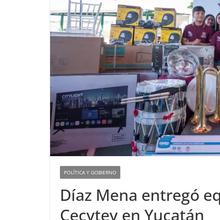
POLÍTICA Y GOBIERNO
Díaz Mena entregó eq
Cecytey en Yucatán