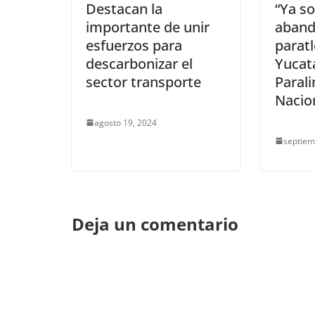
Destacan la
“Ya s
importante de unir
aband
esfuerzos para
paratl
descarbonizar el
Yucat
sector transporte
Paral
Nacio
agosto 19, 2024
septiem
Deja un comentario