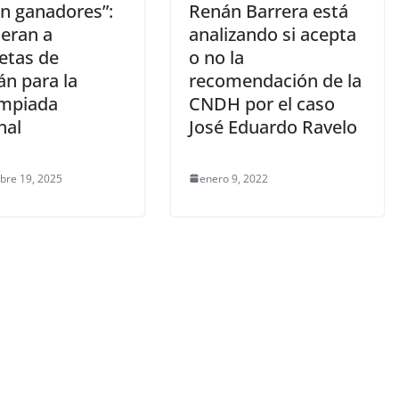
on ganadores”:
Renán Barrera está
eran a
analizando si acepta
etas de
o no la
án para la
recomendación de la
impiada
CNDH por el caso
nal
José Eduardo Ravelo
bre 19, 2025
enero 9, 2022