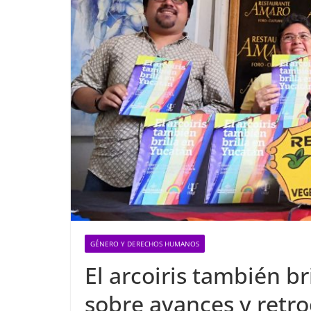
GÉNERO Y DERECHOS HUMANOS
El arcoiris también b
sobre avances y retr