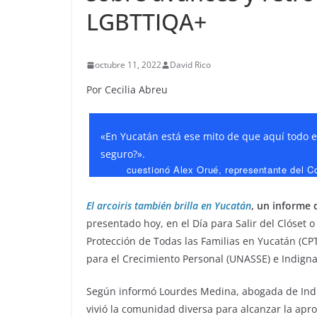
LGBTTIQA+
octubre 11, 2022
David Rico
Por Cecilia Abreu
«En Yucatán está ese mito de que aquí todo e
seguro?».
cuestionó Alex Orué, representante del Co
El arcoiris también brilla en Yucatán
, un informe 
presentado hoy, en el Día para Salir del Clóset 
Protección de Todas las Familias en Yucatán (CPT
para el Crecimiento Personal (UNASSE) e Indigna
Según informó Lourdes Medina, abogada de Indi
vivió la comunidad diversa para alcanzar la apr