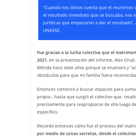
“Cuando nos dimos cuenta que el reunirnos c
el resultado inmediato que se buscaba, nos e
jurídicas que empezaron a dar el resultado”,
UNASSE.
Fue gracias a la lucha colectiva que el matrimon
2021
, en la presentación del informe, Alex Orué,
Mérida hace siete años porque se enamoró y “a
obstáculos para que mi familia fuera reconocida
Entonces comenzó a buscar espacios para sumar a
propia-, hasta que surgió el colectivo que, resal
precisamente para reapropiarse de ella luego d
específico.
Recordó entonces cómo fue el proceso del matri
por medio de urnas secretas, desde el colect