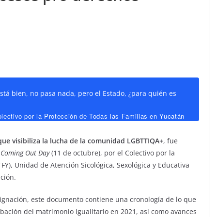
stá bien, no pasa nada, pero el Estado, ¿para quién es
lectivo por la Protección de Todas las Familias en Yucatán
que visibiliza la lucha de la comunidad LGBTTIQA+
, fue
o
Coming Out Day
(11 de octubre), por el Colectivo por la
FY), Unidad de Atención Sicológica, Sexológica y Educativa
ción.
gnación, este documento contiene una cronología de lo que
obación del matrimonio igualitario en 2021, así como avances