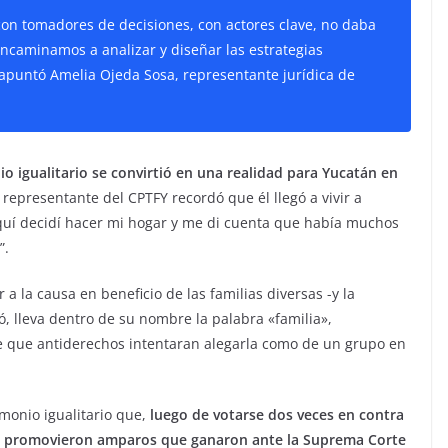
on tomadores de decisiones, con actores clave, no daba
ncaminamos a analizar y diseñar las estrategias
 apuntó Amelia Ojeda Sosa, representante jurídica de
io igualitario se convirtió en una realidad para Yucatán en
 representante del CPTFY recordó que él llegó a vivir a
quí decidí hacer mi hogar y me di cuenta que había muchos
”.
 la causa en beneficio de las familias diversas -y la
tó, lleva dentro de su nombre la palabra «familia»,
e que antiderechos intentaran alegarla como de un grupo en
monio igualitario que,
luego de votarse dos veces en contra
ivo promovieron amparos que ganaron ante la Suprema Corte