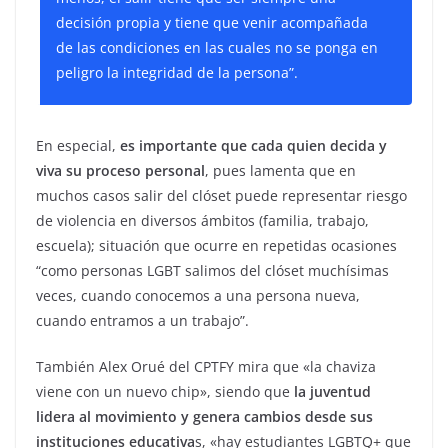
decisión propia y tiene que venir acompañada
de las condiciones en las cuales no se ponga en
peligro la integridad de la persona”.
En especial,
es importante que cada quien decida y
viva su proceso personal
, pues lamenta que en
muchos casos salir del clóset puede representar riesgo
de violencia en diversos ámbitos (familia, trabajo,
escuela); situación que ocurre en repetidas ocasiones
“como personas LGBT salimos del clóset muchísimas
veces, cuando conocemos a una persona nueva,
cuando entramos a un trabajo”.
También Alex Orué del CPTFY mira que «la chaviza
viene con un nuevo chip», siendo que
la juventud
lidera al movimiento y genera cambios desde sus
instituciones educativa
s, «hay estudiantes LGBTQ+ que