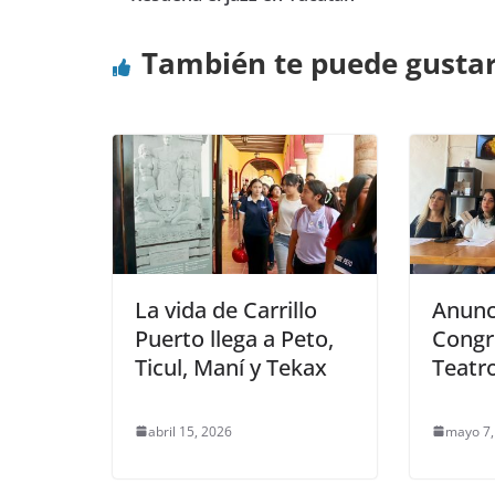
También te puede gusta
La vida de Carrillo
Anunc
Puerto llega a Peto,
Congr
Ticul, Maní y Tekax
Teatr
abril 15, 2026
mayo 7,