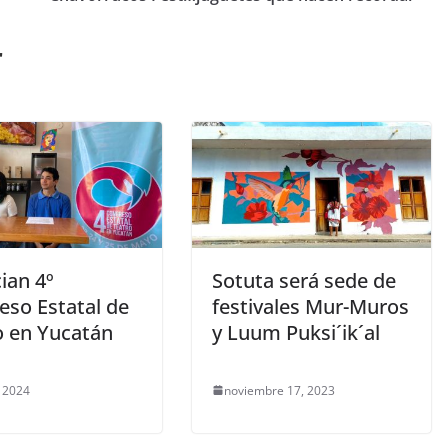
r
ian 4º
Sotuta será sede de
eso Estatal de
festivales Mur-Muros
o en Yucatán
y Luum Puksi´ik´al
 2024
noviembre 17, 2023