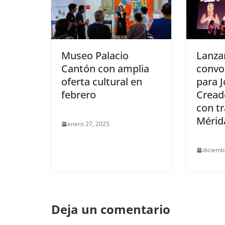
Museo Palacio
Lanza
Cantón con amplia
convo
oferta cultural en
para 
febrero
Creado
con tr
Mérid
enero 27, 2025
diciemb
Deja un comentario