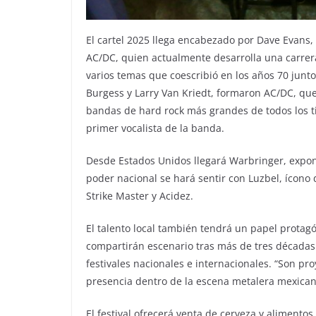
El cartel 2025 llega encabezado por Dave Evans,
AC/DC, quien actualmente desarrolla una carrera
varios temas que coescribió en los años 70 junt
Burgess y Larry Van Kriedt, formaron AC/DC, que
bandas de hard rock más grandes de todos los t
primer vocalista de la banda.
Desde Estados Unidos llegará Warbringer, expo
poder nacional se hará sentir con Luzbel, ícon
Strike Master y Acidez.
El talento local también tendrá un papel protag
compartirán escenario tras más de tres décadas 
festivales nacionales e internacionales. “Son pr
presencia dentro de la escena metalera mexicana
El festival ofrecerá venta de cerveza y alimento