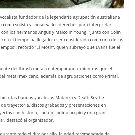
 vocalista fundador de la legendaria agrupación australiana
 como solista y conserva los derechos para interpretar
o con los hermanos Angus y Malcolm Young. “Junto con Colin
 con el tiempo ha llegado a ser considerada como una de las
iempos”, recordó “El Mosh”, quien subrayó que Evans fue el
nente del thrash metal contemporáneo, mientras que el
o del metal mexicano, además de agrupaciones como Primal,
ónico: las bandas yucatecas Matanza y Death Scythe
de trayectoria, discos grabados y presentaciones en
oyectos con historia, con un sonido propio y una gran
”, destacó el organizador.
s durante todo el día; por ello, la edad recomendada de