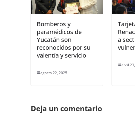
Bomberos y
Tarje
paramédicos de
Renac
Yucatán son
a sec
reconocidos por su
vulne
valentía y servicio
abril 23
agosto 22, 2025
Deja un comentario