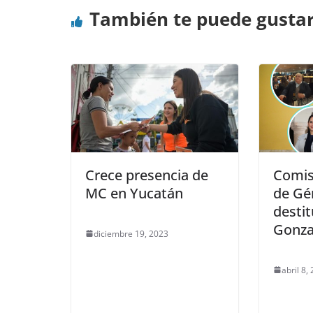
También te puede gusta
Crece presencia de
Comis
MC en Yucatán
de Gé
destit
Gonza
diciembre 19, 2023
abril 8,