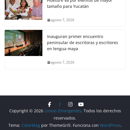
Fideture va por eventos de mayor
tamaño para Yucatán
agosto 7, 2026
Inauguran primer encuentro
peninsular de escritoras y escritores
en lengua maya
agosto 7, 2026
Copyright © 2026
Líneas Emergentes
. Todos los derechos
reservados.
Tema:
ColorMag
por ThemeGrill. Funciona con
WordPress
.