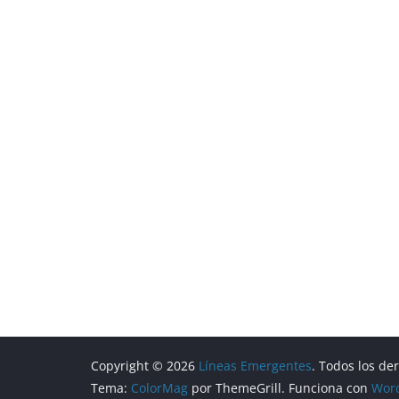
Copyright © 2026
Líneas Emergentes
. Todos los de
Tema:
ColorMag
por ThemeGrill. Funciona con
Wor