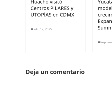
Huacho visitó
Yucat
Centros PILARES y
model
UTOPÍAS en CDMX
crecim
Expan
Summ
julio 19, 2025
septiem
Deja un comentario