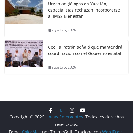
Urgen angiólogos en Yucatán;
especialistas rechazan incorporarse
al IMSS Bienestar
agosto 5, 2026
Cecilia Patrón señaló que mantendrá
coordinación con el Gobierno estatal
agosto 5, 2026
Copyright © 2026
Líneas Emergentes
. Todos los derechos
reservados.
Tema:
ColorMag
por ThemeGrill. Funciona con
WordPress
.