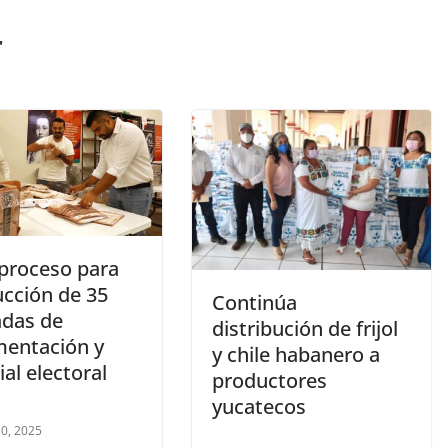
r
 proceso para
ucción de 35
Continúa
adas de
distribución de frijol
entación y
y chile habanero a
al electoral
productores
yucatecos
0, 2025