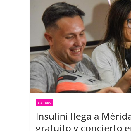
CULTURA
Insulini llega a Mérid
gratuito y concierto 