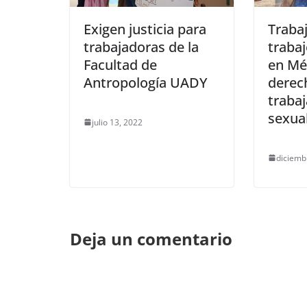
Exigen justicia para
Trabaj
trabajadoras de la
traba
Facultad de
en Mér
Antropología UADY
derec
traba
sexua
julio 13, 2022
diciemb
Deja un comentario