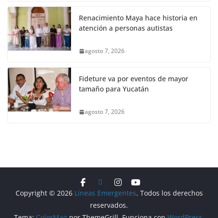
Renacimiento Maya hace historia en
atención a personas autistas
agosto 7, 2026
Fideture va por eventos de mayor
tamaño para Yucatán
agosto 7, 2026
Copyright © 2026
Líneas Emergentes
. Todos los derechos
reservados.
Tema:
ColorMag
por ThemeGrill. Funciona con
WordPress
.