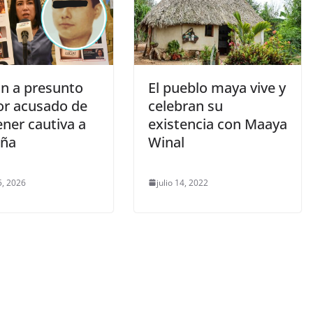
an a presunto
El pueblo maya vive y
or acusado de
celebran su
ner cautiva a
existencia con Maaya
iña
Winal
, 2026
julio 14, 2022