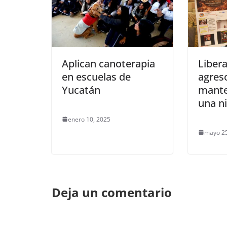
Aplican canoterapia
Liber
en escuelas de
agres
Yucatán
mante
una n
enero 10, 2025
mayo 25
Deja un comentario