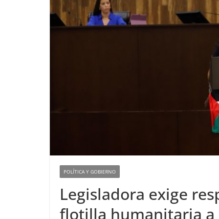
POLÍTICA Y GOBIERNO
Legisladora exige re
flotilla humanitaria a