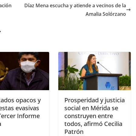
ación
Díaz Mena escucha y atiende a vecinos de la
Amalia Solórzano
r
tados opacos y
Prosperidad y justicia
estas evasivas
social en Mérida se
Tercer Informe
construyen entre
a
todos, afirmó Cecilia
Patrón