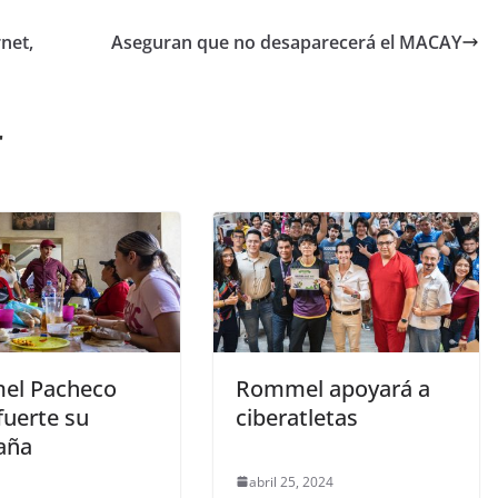
net,
Aseguran que no desaparecerá el MACAY
r
el Pacheco
Rommel apoyará a
 fuerte su
ciberatletas
aña
abril 25, 2024