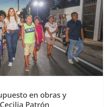
upuesto en obras y
 Cecilia Patrón