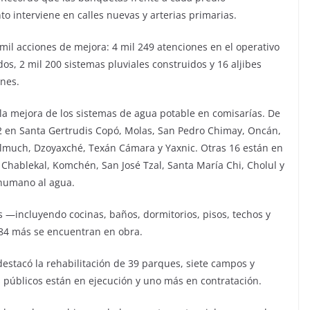
o interviene en calles nuevas y arterias primarias.
mil acciones de mejora: 4 mil 249 atenciones en el operativo
dos, 2 mil 200 sistemas pluviales construidos y 16 aljibes
ones.
 la mejora de los sistemas de agua potable en comisarías. De
12 en Santa Gertrudis Copó, Molas, San Pedro Chimay, Oncán,
much, Dzoyaxché, Texán Cámara y Yaxnic. Otras 16 están en
 Chablekal, Komchén, San José Tzal, Santa María Chi, Cholul y
 humano al agua.
 —incluyendo cocinas, baños, dormitorios, pisos, techos y
584 más se encuentran en obra.
destacó la rehabilitación de 39 parques, siete campos y
s públicos están en ejecución y uno más en contratación.