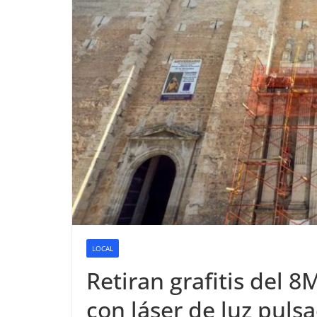
LOCAL
Retiran grafitis del 8
con láser de luz puls