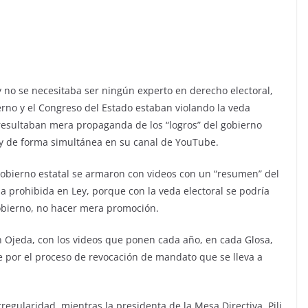
y no se necesitaba ser ningún experto en derecho electoral,
rno y el Congreso del Estado estaban violando la veda
e resultaban mera propaganda de los “logros” del gobierno
o y de forma simultánea en su canal de YouTube.
 gobierno estatal se armaron con videos con un “resumen” del
 prohibida en Ley, porque con la veda electoral se podría
gobierno, no hacer mera promoción.
én Ojeda, con los videos que ponen cada año, en cada Glosa,
e por el proceso de revocación de mandato que se lleva a
regularidad, mientras la presidenta de la Mesa Directiva, Pili