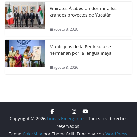
Emiratos Árabes Unidos mira los
grandes proyectos de Yucatán
agosto 8, 2026
Municipios de la Península se
hermanan por la lengua maya
agosto 8, 2026
Copyright © 2026
Líneas Emergentes
. Todos los derechos
reservados.
Tema:
ColorMag
por ThemeGrill. Funciona con
WordPress
.