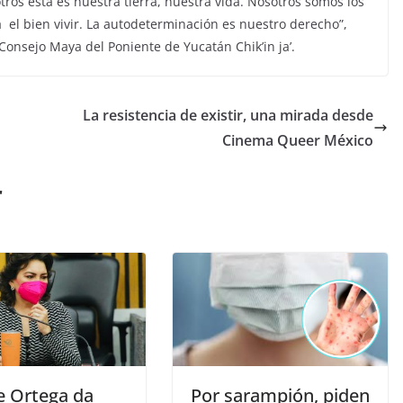
ros esta es nuestra tierra, nuestra vida. Nosotros somos los
l bien vivir. La autodeterminación es nuestro derecho”,
Consejo Maya del Poniente de Yucatán Chik’in ja’.
La resistencia de existir, una mirada desde
Cinema Queer México
r
e Ortega da
Por sarampión, piden