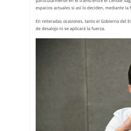
particularmente en el tramo entre el Cenote Sa
espacios actuales si así lo deciden, mediante l
En reiteradas ocasiones, tanto el Gobierno del 
de desalojo ni se aplicará la fuerza.