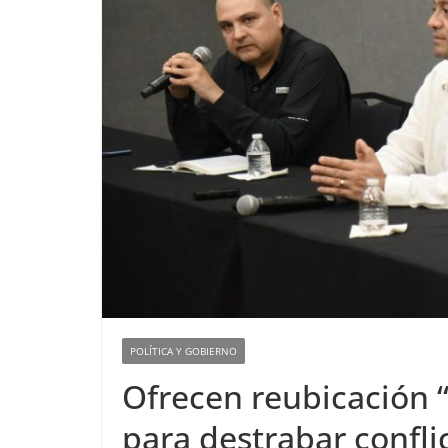
POLÍTICA Y GOBIERNO
Ofrecen reubicación “
para destrabar confli