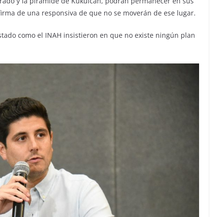
grado y la pirámide de Kukulcán, podrán permanecer en sus
a firma de una responsiva de que no se moverán de ese lugar.
Estado como el INAH insistieron en que no existe ningún plan