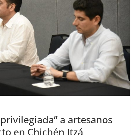
privilegiada” a artesanos
cto en Chichén Itzá