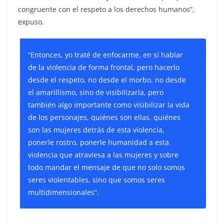
congruente con el respeto a los derechos humanos”,
expuso.
“Entonces, yo traté de enfocarme, en sí hablar
de la violencia de forma frontal, pero hacerlo
desde el respeto, no desde el morbo, no desde
el amarillismo, sino de visibilizarla, pero
también algo importante como visibilizar la vida
de los personajes, quiénes son ellas, quiénes
son las mujeres detrás de esta violencia,
ponerle rostro, ponerle humanidad a esta
violencia que atraviesa a las mujeres y sobre
todo mandar el mensaje de que no solo somos
seres violentables, sino que somos seres
multidimensionales”.