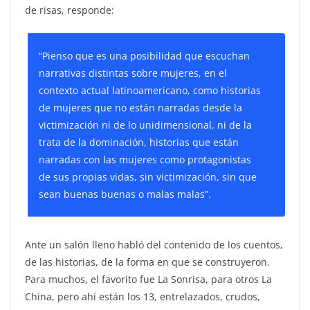
de risas, responde:
“Pienso que es una posibilidad que escuchan
narrativas distintas sobre mujeres, en el
contexto actual latinoamericano, como historias
de mujeres que no están narradas desde la
victimización ni de lo unidimensional, ni de la
trata de la dominación, historias que están
narradas con las mujeres como protagonistas
de sus propias vidas, sin victimización, sin que
sean buenas buenas o malas malas”.
Ante un salón lleno habló del contenido de los cuentos,
de las historias, de la forma en que se construyeron.
Para muchos, el favorito fue La Sonrisa, para otros La
China, pero ahí están los 13, entrelazados, crudos,