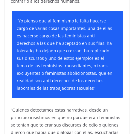
contrario a los derechos humanos.
“Yo pienso que al feminismo le falta hacerse
cargo de varias cosas importantes, una de ellas
es hacerse cargo de las feministas anti
derechos a las que ha aceptado en sus filas; ha
tolerado, ha dejado que crezcan, ha replicado
sus discursos y uno de estos ejemplos es el
tema de las feministas transodiantes, o trans
excluyentes o feministas abolicionostas, que en
realidad son anti derechos de los derechos
laborales de las trabajadoras sexuales”.
“Quienes detectamos estas narrativas, desde un
principio insistimos en que no porque eran feministas
se tenían que tolerar sus discursos de odio o quienes
dijeron que había que dialogar con ellas, escucharlas,