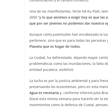
contaminación y el cambio climático.
Una de las manifestantes, Nicte Há Ku Poot, lam
2050 “
y lo que venimos a exigir hoy es que las
que por ser jóvenes no podemos dar nuestra op
Aunque como juventudes han encabezado la lucha 
pertenece, sino que es para todas las personas
Planeta que es hogar de todxs
.
La ciudad, ha deforestado, dejando mayor cantid
problemáticas como las inundaciones, la falta d
entidad yucateca, visibilizó.
La lucha es por la justicia ambiental y para fre
preservando los ecosistemas, pero en esta manif
Agua es necesaria
y, conforme informó Julia Bra
Dosal esta misma semana para hacerle ver la exi
movimientos como la defensa de Cuxtal, persona