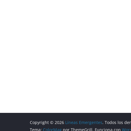
Copyright © 2026
Líneas Emergentes
. Todos los de
Tema:
ColorMag
por ThemeGrill. Funciona con
Wor