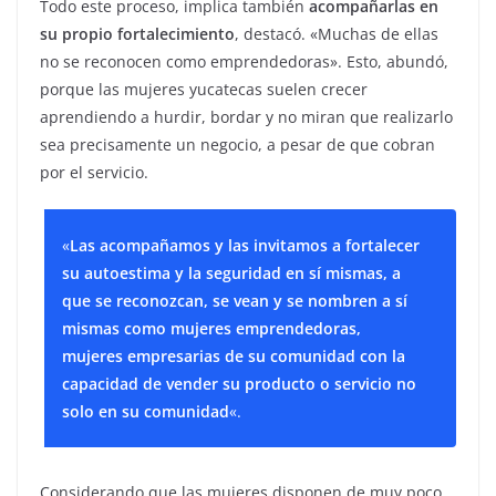
Todo este proceso, implica también
acompañarlas en
su propio fortalecimiento
, destacó. «Muchas de ellas
no se reconocen como emprendedoras». Esto, abundó,
porque las mujeres yucatecas suelen crecer
aprendiendo a hurdir, bordar y no miran que realizarlo
sea precisamente un negocio, a pesar de que cobran
por el servicio.
«
Las acompañamos y las invitamos a fortalecer
su autoestima y la seguridad en sí mismas, a
que se reconozcan, se vean y se nombren a sí
mismas como mujeres emprendedoras,
mujeres empresarias de su comunidad con la
capacidad de vender su producto o servicio no
solo en su comunidad
«.
Considerando que las mujeres disponen de muy poco