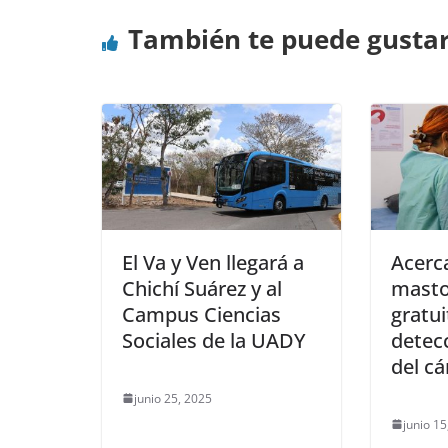
También te puede gusta
El Va y Ven llegará a
Acerc
Chichí Suárez y al
masto
Campus Ciencias
gratui
Sociales de la UADY
detec
del c
junio 25, 2025
junio 15