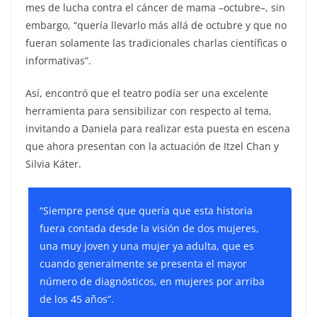
mes de lucha contra el cáncer de mama –octubre–, sin
embargo, “quería llevarlo más allá de octubre y que no
fueran solamente las tradicionales charlas científicas o
informativas”.
Así, encontró que el teatro podía ser una excelente
herramienta para sensibilizar con respecto al tema,
invitando a Daniela para realizar esta puesta en escena
que ahora presentan con la actuación de Itzel Chan y
Silvia Káter.
“Siempre pensé que quería que esta historia
fuera contada desde la visión de dos mujeres,
una muy joven y una mujer ya adulta, que es
cuando generalmente se presenta el mayor
número de diagnósticos, en mujeres por arriba
de los 45 años”.