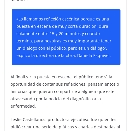
«Lo llamamos reflexión escénica porque es una
puesta en escena de muy corta duración, dura
solamente entre 15 y 20 minutos y cuando
termina, para nosotras es muy importante tener
un diálogo con el público, pero es un diálogo”,
explicó la directora de la obra, Daniela Esquivel.
Al finalizar la puesta en escena, el público tendrá la
oportunidad de contar sus reflexiones, pensamientos o
historias que quieran compartirle a alguien que esté
atravesando por la noticia del diagnóstico a la
enfermedad.
Leslie Castellanos, productora ejecutiva, fue quien les
pidió crear una serie de pláticas y charlas destinadas al