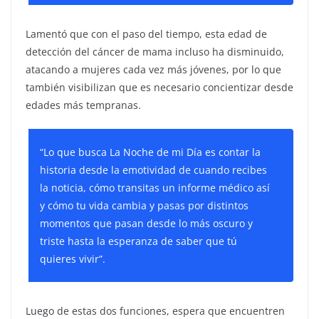
Lamentó que con el paso del tiempo, esta edad de
detección del cáncer de mama incluso ha disminuido,
atacando a mujeres cada vez más jóvenes, por lo que
también visibilizan que es necesario concientizar desde
edades más tempranas.
“Lo que busca La Noche de mi Día es contar la
historia desde la emotividad de cuando recibes
la noticia, cómo transitas un informe médico así
y cómo tu vida cambia y pasas por distintos
momentos que pasan desde lo más oscuro y
triste hasta la esperanza de saber que tú
quieres vivir”.
Luego de estas dos funciones, espera que encuentren