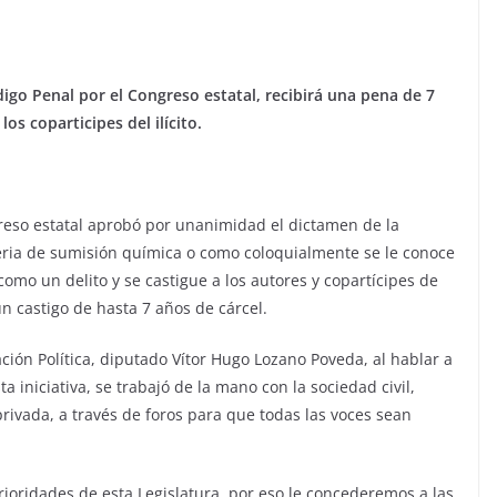
digo Penal por el Congreso estatal, recibirá una pena de 7
os coparticipes del ilícito.
reso estatal aprobó por unanimidad el dictamen de la
teria de sumisión química o como coloquialmente se le conoce
 como un delito y se castigue a los autores y copartícipes de
 castigo de hasta 7 años de cárcel.
ción Política, diputado Vítor Hugo Lozano Poveda, al hablar a
a iniciativa, se trabajó de la mano con la sociedad civil,
privada, a través de foros para que todas las voces sean
ioridades de esta Legislatura, por eso le concederemos a las