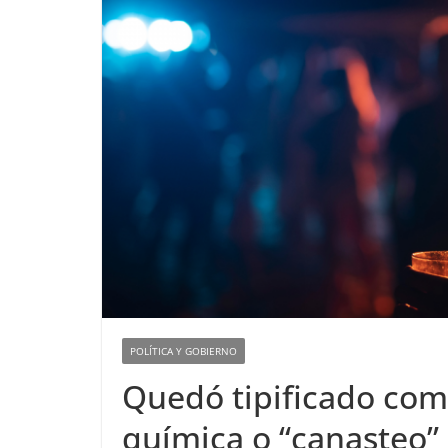
POLÍTICA Y GOBIERNO
Quedó tipificado como
química o “canasteo”