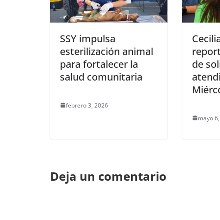
SSY impulsa
Cecili
esterilización animal
repor
para fortalecer la
de sol
salud comunitaria
atend
Miérc
febrero 3, 2026
mayo 6,
Deja un comentario