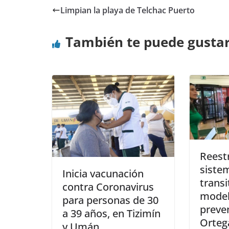
Limpian la playa de Telchac Puerto
También te puede gusta
Reestr
siste
Inicia vacunación
transi
contra Coronavirus
model
para personas de 30
preven
a 39 años, en Tizimín
Orteg
y Umán