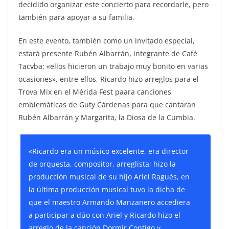
decidido organizar este concierto para recordarle, pero
también para apoyar a su familia.
En este evento, también como un invitado especial,
estará presente Rubén Albarrán, integrante de Café
Tacvba; «ellos hicieron un trabajo muy bonito en varias
ocasiones», entre ellos, Ricardo hizo arreglos para el
Trova Mix en el Mérida Fest paara canciones
emblemáticas de Guty Cárdenas para que cantaran
Rubén Albarrán y Margarita, la Diosa de la Cumbia.
«Ricardo era un músico excelente, era director
de orquesta, compositor, arreglista; hizo la
producción musical de su hijo Ariel Ragués, en
la última producción musical tuvo la dicha de
que el maestro Armando Manzanero accediera
a participar a dúo con Ariel y Ricardo hizo el
arreglo de la canción
Dormir Contigo
y