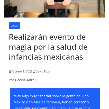
LOCAL
Realizarán evento de
magia por la salud de
infancias mexicanas
febrero 1, 2023
David Rico
Por Cecilia Abreu
“Hay algo muy especial sobre la gente aquí en
México y en Mérida también, tienen corazón y
un sentido de comunidad y familia que es muy