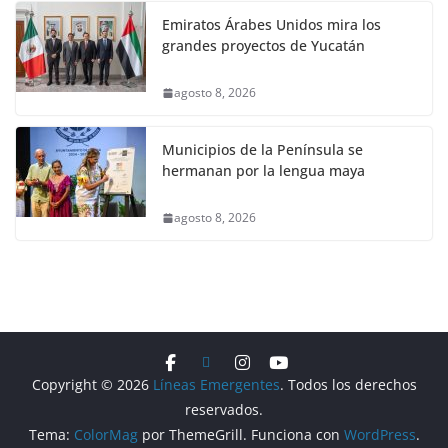
Emiratos Árabes Unidos mira los
grandes proyectos de Yucatán
agosto 8, 2026
Municipios de la Península se
hermanan por la lengua maya
agosto 8, 2026
Copyright © 2026
Líneas Emergentes
. Todos los derechos
reservados.
Tema:
ColorMag
por ThemeGrill. Funciona con
WordPress
.