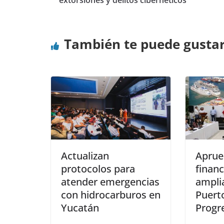
extorsiones y delitos cibernéticos
También te puede gusta
Actualizan
Aprue
protocolos para
finan
atender emergencias
ampli
con hidrocarburos en
Puert
Yucatán
Progr