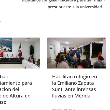
diputados congelan iniciativa para dar más
presupuesto a la universidad
r
ban
Habilitan refugio en
ciamiento para
la Emiliano Zapata
ación del
Sur II ante intensas
o de Altura en
lluvias en Mérida
eso
mayo 29, 2026