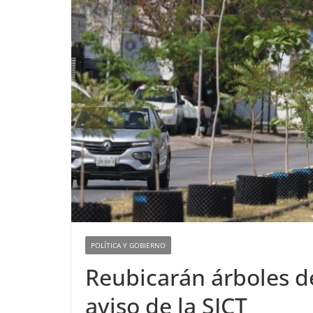
POLÍTICA Y GOBIERNO
Reubicarán árboles de
aviso de la SICT