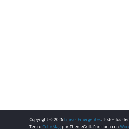
Copyright © 2026
Líneas Emergentes
. Todos los de
Tema:
ColorMag
por ThemeGrill. Funciona con
Wor