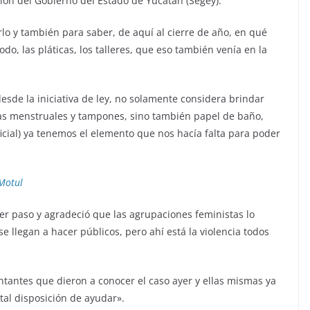
ción del Gobierno del Estado de Yucatán (Segey).
o y también para saber, de aquí al cierre de año, en qué
o, las pláticas, los talleres, que eso también venía en la
sde la iniciativa de ley, no solamente considera brindar
pas menstruales y tampones, sino también papel de baño,
ficial) ya tenemos el elemento que nos hacía falta para poder
 Motul
imer paso y agradeció que las agrupaciones feministas lo
e llegan a hacer públicos, pero ahí está la violencia todos
ntantes que dieron a conocer el caso ayer y ellas mismas ya
tal disposición de ayudar».