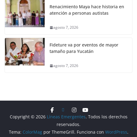
Renacimiento Maya hace historia en
atención a personas autistas
agosto 7, 2026
Fideture va por eventos de mayor
tamaño para Yucatán
agosto 7, 2026
Copyright © 2026
Líneas Emergentes
. Todos los derechos
reservados.
Tema:
ColorMag
por ThemeGrill. Funciona con
WordPress
.